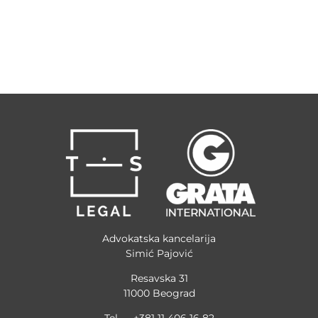
Advokatska kancelarija
Simić Pajović
Resavska 31
11000 Beograd
Tel — +381 11 406 16 82