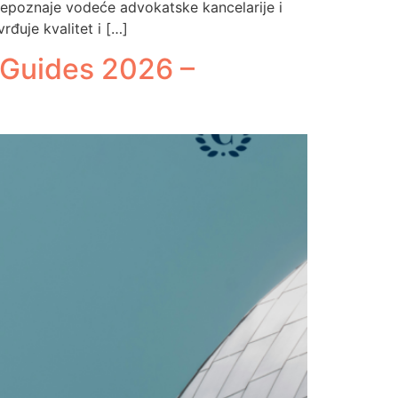
prepoznaje vodeće advokatske kancelarije i
rđuje kvalitet i […]
 Guides 2026 –