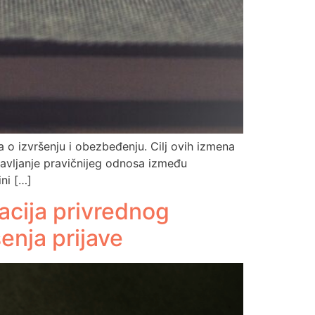
 o izvršenju i obezbeđenju. Cilj ovih izmena
stavljanje pravičnijeg odnosa između
ini […]
acija privrednog
enja prijave