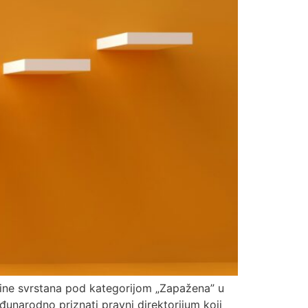
dine svrstana pod kategorijom „Zapažena” u
đunarodno priznati pravni direktorijum koji