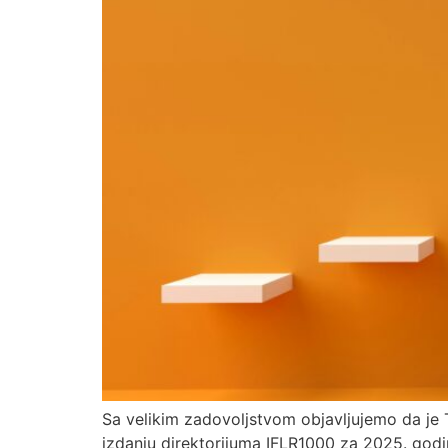
Sa velikim zadovoljstvom objavljujemo da je 
izdanju direktorijuma IFLR1000 za 2025. godin