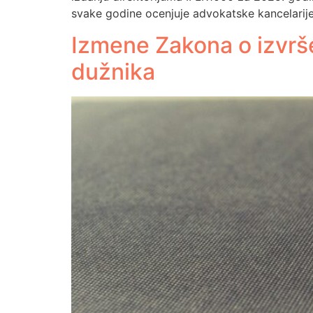
svake godine ocenjuje advokatske kancelarije 
Izmene Zakona o izvrše
dužnika