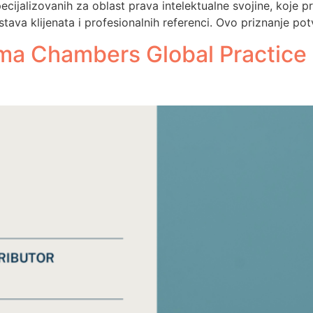
cijalizovanih za oblast prava intelektualne svojine, koje 
stava klijenata i profesionalnih referenci. Ovo priznanje potv
ma Chambers Global Practice