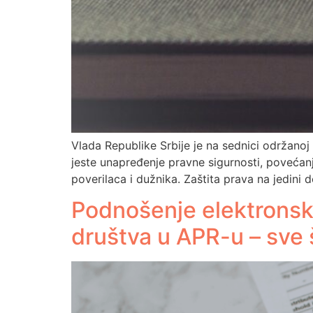
Vlada Republike Srbije je na sednici održano
jeste unapređenje pravne sigurnosti, povećanj
poverilaca i dužnika. Zaštita prava na jedini 
Podnošenje elektronske
društva u APR-u – sve 