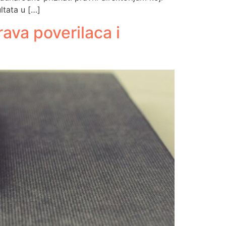
ltata u […]
ava poverilaca i