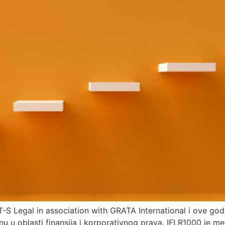
T-S Legal in association with GRATA International i ove go
u u oblasti finansija i korporativnog prava. IFLR1000 je me