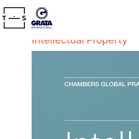
Категорија:
Vesti
Objavljeno je elektron
Intellectual Property