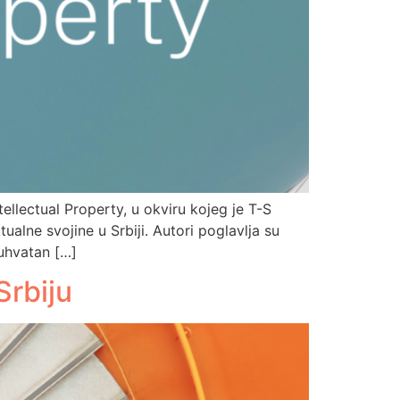
llectual Property, u okviru kojeg je T-S
alne svojine u Srbiji. Autori poglavlja su
buhvatan […]
Srbiju