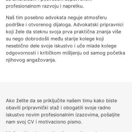
profesionalnom razvoju i napretku.
Naš tim posebno advokata neguje atmosferu
podrške i otvorenog dijaloga. Advokatski pripravnici
koji žele da steknu svoja prva praktična znanja više
su nego dobrodošli među starije kolege koji
nesebično dele svoje iskustvo i uče mlade kolege
odgovornosti i kritičkom mišljenju od samog početka
njihovog angažovanja.
Ako želite da se priključite našem timu kako biste
obavili pripravnički staž i obogatili svoje radno
iskustvo novim profesionalnim izazovima, pošaljite
nam svoj CV i motivaciono pismo.