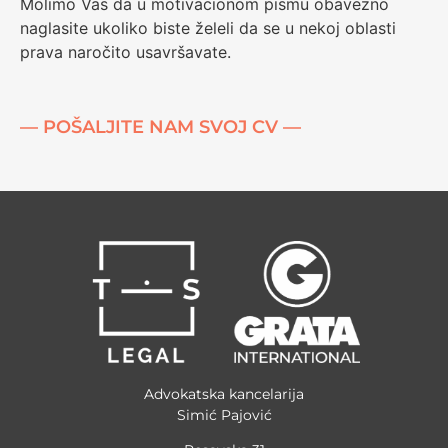
Molimo Vas da u motivacionom pismu obavezno
naglasite ukoliko biste želeli da se u nekoj oblasti
prava naročito usavršavate.
— POŠALJITE NAM SVOJ CV —
Advokatska kancelarija
Simić Pajović