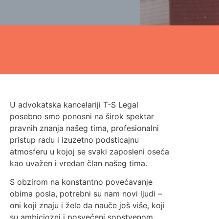
U advokatska kancelariji T-S Legal
posebno smo ponosni na širok spektar
pravnih znanja našeg tima, profesionalni
pristup radu i izuzetno podsticajnu
atmosferu u kojoj se svaki zaposleni oseća
kao uvažen i vredan član našeg tima.
S obzirom na konstantno povećavanje
obima posla, potrebni su nam novi ljudi –
oni koji znaju i žele da nauče još više, koji
su ambiciozni i posvećeni sopstvenom