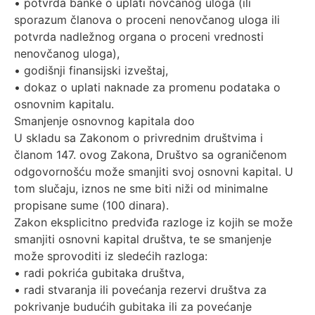
• potvrda banke o uplati novčanog uloga (ili
sporazum članova o proceni nenovčanog uloga ili
potvrda nadležnog organa o proceni vrednosti
nenovčanog uloga),
• godišnji finansijski izveštaj,
• dokaz o uplati naknade za promenu podataka o
osnovnim kapitalu.
Smanjenje osnovnog kapitala doo
U skladu sa Zakonom o privrednim društvima i
članom 147. ovog Zakona, Društvo sa ograničenom
odgovornošću može smanjiti svoj osnovni kapital. U
tom slučaju, iznos ne sme biti niži od minimalne
propisane sume (100 dinara).
Zakon eksplicitno predviđa razloge iz kojih se može
smanjiti osnovni kapital društva, te se smanjenje
može sprovoditi iz sledećih razloga:
• radi pokrića gubitaka društva,
• radi stvaranja ili povećanja rezervi društva za
pokrivanje budućih gubitaka ili za povećanje