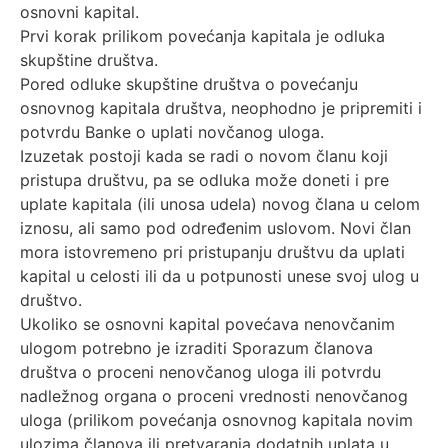
osnovni kapital.
Prvi korak prilikom povećanja kapitala je odluka
skupštine društva.
Pored odluke skupštine društva o povećanju
osnovnog kapitala društva, neophodno je pripremiti i
potvrdu Banke o uplati novčanog uloga.
Izuzetak postoji kada se radi o novom članu koji
pristupa društvu, pa se odluka može doneti i pre
uplate kapitala (ili unosa udela) novog člana u celom
iznosu, ali samo pod određenim uslovom. Novi član
mora istovremeno pri pristupanju društvu da uplati
kapital u celosti ili da u potpunosti unese svoj ulog u
društvo.
Ukoliko se osnovni kapital povećava nenovčanim
ulogom potrebno je izraditi Sporazum članova
društva o proceni nenovčanog uloga ili potvrdu
nadležnog organa o proceni vrednosti nenovčanog
uloga (prilikom povećanja osnovnog kapitala novim
ulozima članova ili pretvaranja dodatnih uplata u