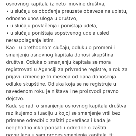
osnovnog kapitala iz neto imovine društva,
• u slučaju oslobođenja preuzete obaveze na uplatu,
odnosno unos uloga u društvo,
• u slučaju povlačenja i poništaja udela,
• u slučaju poništaja sopstvenog udela usled
neraspolaganja istim.
Kao i u prethodnom slučaju, odluku o promeni i
smanjenju osnovnog kapitala donosi skupština
društva. Odluka o smanjenju kapitala se mora
registrovati u Agenciji za privredne registre, a rok za
prijavu izmene je tri meseca od dana donošenja
odluke skupštine. Odluka koja se ne registruje u
navedenom roku je ništava i ne proizvodi pravno
dejstvo.
Kada se radi o smanjenju osnovnog kapitala društva
razlikujemo situaciju u kojoj se smanjenje vrši bez
primene odredbi o zaštiti poverilaca i kada je
neophodno inkorporisati i odredbe o zaštiti
poverilaca u sam proces smanjenja kapitala, tj: