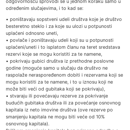
odgovornošću sprovodi se u jednom koraku samo u
određenim slučajevima, i to kad se:
• poništavaju sopstveni udeli društva koje je društvo
besteretno steklo i za koje su ulozi u potpunosti
uplaćeni odnosno uneti,
• povlače i poništavaju udeli koji su u potpunosti
uplaćeni/uneti i to isplatom članu na teret sredstava
rezervi koje se mogu koristiti za te namene,
• pokrivaju gubici društva iz prethodne poslovne
godine (moguće samo u slučaju da društvo ne
raspolaže neraspoređenom dobiti i rezervama koji se
mogu koristiti za te namene, i to u iznosu koji ne
može biti veći od gubitaka koji se pokrivaju),
• stvaraju ili povećavaju rezerve za pokrivanje
budućih gubitaka društva ili za povećanje osnovnog
kapitala iz neto imovine društva (ove rezerve po
smanjenju kapitala ne mogu biti veće od 10%
osnovnog kapitala).