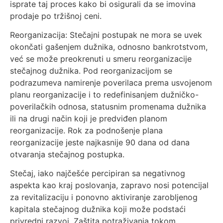
isprate taj proces kako bi osigurali da se imovina
prodaje po tržišnoj ceni.
Reorganizacija: Stečajni postupak ne mora se uvek
okončati gašenjem dužnika, odnosno bankrotstvom,
već se može preokrenuti u smeru reorganizacije
stečajnog dužnika. Pod reorganizacijom se
podrazumeva namirenje poverilaca prema usvojenom
planu reorganizacije i to redefinisanjem dužničko-
poverilačkih odnosa, statusnim promenama dužnika
ili na drugi način koji je predviđen planom
reorganizacije. Rok za podnošenje plana
reorganizacije jeste najkasnije 90 dana od dana
otvaranja stečajnog postupka.
Stečaj, iako najčešće percipiran sa negativnog
aspekta kao kraj poslovanja, zapravo nosi potencijal
za revitalizaciju i ponovno aktiviranje zarobljenog
kapitala stečajnog dužnika koji može podstaći
privredni razvoj. Zaštita potraživanja tokom