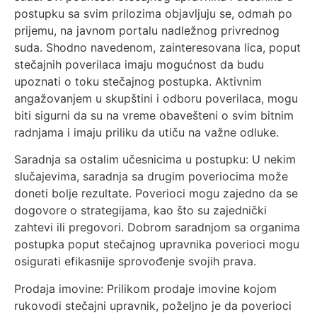
postupku sa svim prilozima objavljuju se, odmah po
prijemu, na javnom portalu nadležnog privrednog
suda. Shodno navedenom, zainteresovana lica, poput
stečajnih poverilaca imaju mogućnost da budu
upoznati o toku stečajnog postupka. Aktivnim
angažovanjem u skupštini i odboru poverilaca, mogu
biti sigurni da su na vreme obavešteni o svim bitnim
radnjama i imaju priliku da utiču na važne odluke.
Saradnja sa ostalim učesnicima u postupku: U nekim
slučajevima, saradnja sa drugim poveriocima može
doneti bolje rezultate. Poverioci mogu zajedno da se
dogovore o strategijama, kao što su zajednički
zahtevi ili pregovori. Dobrom saradnjom sa organima
postupka poput stečajnog upravnika poverioci mogu
osigurati efikasnije sprovođenje svojih prava.
Prodaja imovine: Prilikom prodaje imovine kojom
rukovodi stečajni upravnik, poželjno je da poverioci