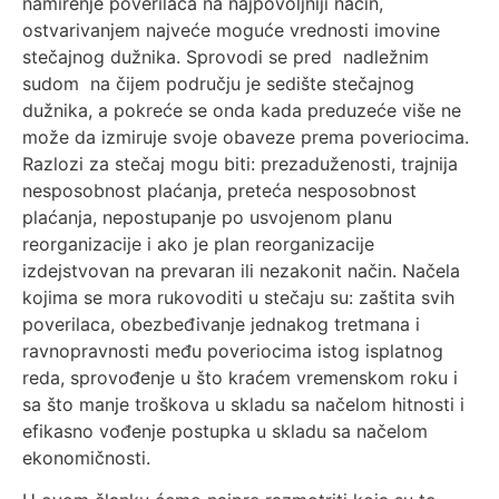
namirenje poverilaca na najpovoljniji način,
ostvarivanjem najveće moguće vrednosti imovine
stečajnog dužnika. Sprovodi se pred nadležnim
sudom na čijem području je sedište stečajnog
dužnika, a pokreće se onda kada preduzeće više ne
može da izmiruje svoje obaveze prema poveriocima.
Razlozi za stečaj mogu biti: prezaduženosti, trajnija
nesposobnost plaćanja, preteća nesposobnost
plaćanja, nepostupanje po usvojenom planu
reorganizacije i ako je plan reorganizacije
izdejstvovan na prevaran ili nezakonit način. Načela
kojima se mora rukovoditi u stečaju su: zaštita svih
poverilaca, obezbeđivanje jednakog tretmana i
ravnopravnosti među poveriocima istog isplatnog
reda, sprovođenje u što kraćem vremenskom roku i
sa što manje troškova u skladu sa načelom hitnosti i
efikasno vođenje postupka u skladu sa načelom
ekonomičnosti.