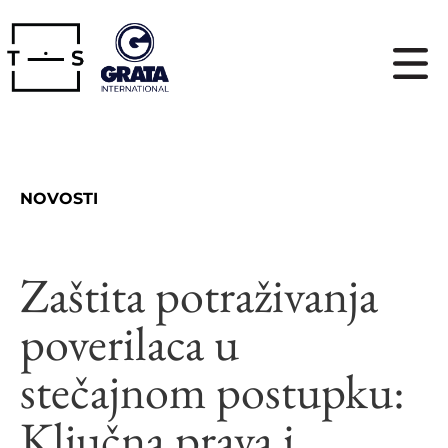
NOVOSTI
Zaštita potraživanja
poverilaca u
stečajnom postupku:
Ključna prava i