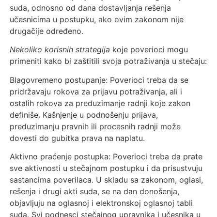
suda, odnosno od dana dostavljanja rešenja
učesnicima u postupku, ako ovim zakonom nije
drugačije određeno.
Nekoliko korisnih strategija
koje poverioci mogu
primeniti kako bi zaštitili svoja potraživanja u stečaju:
Blagovremeno postupanje: Poverioci treba da se
pridržavaju rokova za prijavu potraživanja, ali i
ostalih rokova za preduzimanje radnji koje zakon
definiše. Kašnjenje u podnošenju prijava,
preduzimanju pravnih ili procesnih radnji može
dovesti do gubitka prava na naplatu.
Aktivno praćenje postupka: Poverioci treba da prate
sve aktivnosti u stečajnom postupku i da prisustvuju
sastancima poverilaca. U skladu sa zakonom, oglasi,
rešenja i drugi akti suda, se na dan donošenja,
objavljuju na oglasnoj i elektronskoj oglasnoj tabli
suda. Svi podnesci stečajnog upravnika i učesnika u