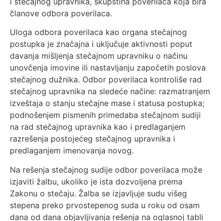
i stečajnog upravnika, skupština poverilaca koja bira
članove odbora poverilaca.
Uloga odbora poverilaca kao organa stečajnog
postupka je značajna i uključuje aktivnosti poput
davanja mišljenja stečajnom upravniku o načinu
unovčenja imovine ili nastavljanju započetih poslova
stečajnog dužnika. Odbor poverilaca kontroliše rad
stečajnog upravnika na sledeće načine: razmatranjem
izveštaja o stanju stečajne mase i statusa postupka;
podnošenjem pismenih primedaba stečajnom sudiji
na rad stečajnog upravnika kao i predlaganjem
razrešenja postojećeg stečajnog upravnika i
predlaganjem imenovanja novog.
Na rešenja stečajnog sudije odbor poverilaca može
izjaviti žalbu, ukoliko je ista dozvoljena prema
Zakonu o stečaju. Žalba se izjavljuje sudu višeg
stepena preko prvostepenog suda u roku od osam
dana od dana objavljivanja rešenja na oglasnoj tabli