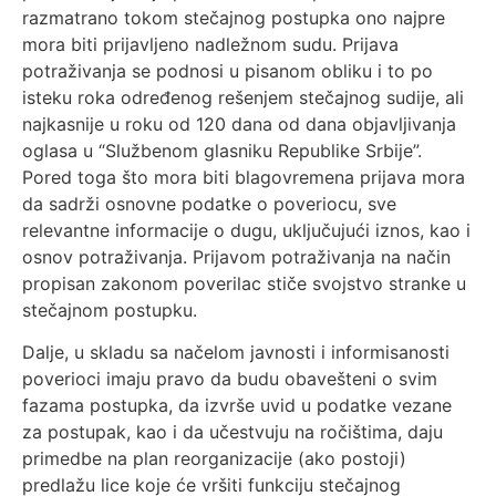
razmatrano tokom stečajnog postupka ono najpre
mora biti prijavljeno nadležnom sudu. Prijava
potraživanja se podnosi u pisanom obliku i to po
isteku roka određenog rešenjem stečajnog sudije, ali
najkasnije u roku od 120 dana od dana objavljivanja
oglasa u “Službenom glasniku Republike Srbije”.
Pored toga što mora biti blagovremena prijava mora
da sadrži osnovne podatke o poveriocu, sve
relevantne informacije o dugu, uključujući iznos, kao i
osnov potraživanja. Prijavom potraživanja na način
propisan zakonom poverilac stiče svojstvo stranke u
stečajnom postupku.
Dalje, u skladu sa načelom javnosti i informisanosti
poverioci imaju pravo da budu obavešteni o svim
fazama postupka, da izvrše uvid u podatke vezane
za postupak, kao i da učestvuju na ročištima, daju
primedbe na plan reorganizacije (ako postoji)
predlažu lice koje će vršiti funkciju stečajnog