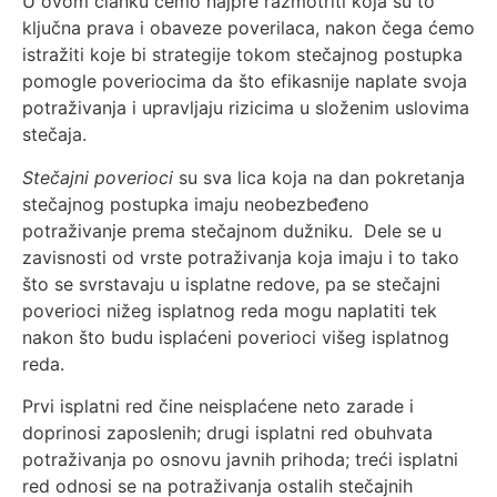
U ovom članku ćemo najpre razmotriti koja su to
ključna prava i obaveze poverilaca, nakon čega ćemo
istražiti koje bi strategije tokom stečajnog postupka
pomogle poveriocima da što efikasnije naplate svoja
potraživanja i upravljaju rizicima u složenim uslovima
stečaja.
Stečajni poverioci
su sva lica koja na dan pokretanja
stečajnog postupka imaju neobezbeđeno
potraživanje prema stečajnom dužniku.
Dele se u
zavisnosti od vrste potraživanja koja imaju i to tako
što se svrstavaju u isplatne redove, pa se stečajni
poverioci nižeg isplatnog reda mogu naplatiti tek
nakon što budu isplaćeni poverioci višeg isplatnog
reda.
Prvi isplatni red čine neisplaćene neto zarade i
doprinosi zaposlenih; drugi isplatni red obuhvata
potraživanja po osnovu javnih prihoda; treći isplatni
red odnosi se na potraživanja ostalih stečajnih