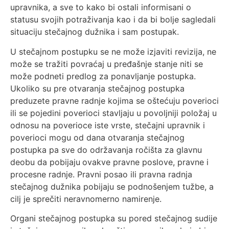
upravnika, a sve to kako bi ostali informisani o
statusu svojih potraživanja kao i da bi bolje sagledali
situaciju stečajnog dužnika i sam postupak.
U stečajnom postupku se ne može izjaviti revizija, ne
može se tražiti povraćaj u pređašnje stanje niti se
može podneti predlog za ponavljanje postupka.
Ukoliko su pre otvaranja stečajnog postupka
preduzete pravne radnje kojima se oštećuju poverioci
ili se pojedini poverioci stavljaju u povoljniji položaj u
odnosu na poverioce iste vrste, stečajni upravnik i
poverioci mogu od dana otvaranja stečajnog
postupka pa sve do održavanja ročišta za glavnu
deobu da pobijaju
ovakve pravne poslove, pravne i
procesne radnje. Pravni posao ili pravna radnja
stečajnog dužnika pobijaju se podnošenjem tužbe, a
cilj je sprečiti neravnomerno namirenje.
Organi stečajnog postupka su pored stečajnog sudije