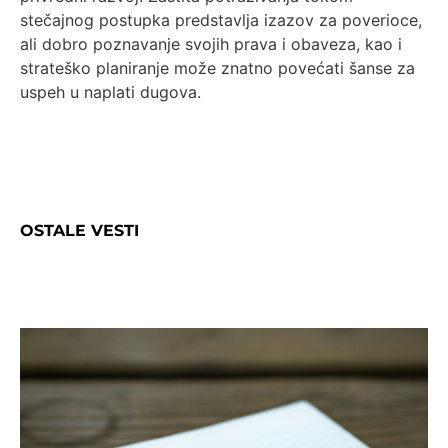
stečajnog postupka predstavlja izazov za poverioce,
ali dobro poznavanje svojih prava i obaveza, kao i
strateško planiranje može znatno povećati šanse za
uspeh u naplati dugova.
OSTALE VESTI