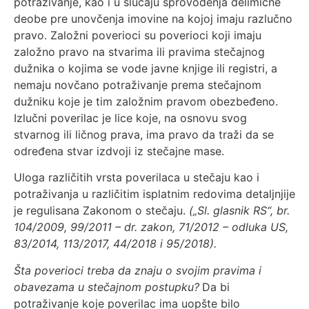
potraživanje, kao i u slučaju sprovođenja delimične
deobe pre unovčenja imovine na kojoj imaju razlučno
pravo. Založni poverioci su poverioci koji imaju
založno pravo na stvarima ili pravima stečajnog
dužnika o kojima se vode javne knjige ili registri, a
nemaju novčano potraživanje prema stečajnom
dužniku koje je tim založnim pravom obezbeđeno.
Izlučni poverilac je lice koje, na osnovu svog
stvarnog ili ličnog prava, ima pravo da traži da se
određena stvar izdvoji iz stečajne mase.
Uloga različitih vrsta poverilaca u stečaju kao i
potraživanja u različitim isplatnim redovima detaljnjije
je regulisana Zakonom o stečaju.
(„Sl. glasnik RS“, br.
104/2009, 99/2011 – dr. zakon, 71/2012 – odluka US,
83/2014, 113/2017, 44/2018 i 95/2018).
Šta poverioci treba da znaju o svojim pravima i
obavezama u stečajnom postupku?
Da bi
potraživanje koje poverilac ima uopšte bilo