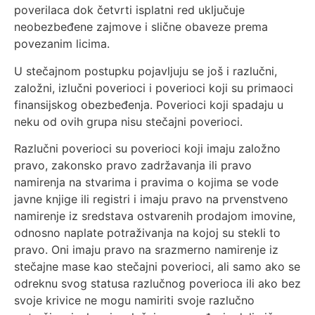
poverilaca dok četvrti isplatni red uključuje
neobezbeđene zajmove i slične obaveze prema
povezanim licima.
U stečajnom postupku pojavljuju se još i razlučni,
založni, izlučni poverioci i poverioci koji su primaoci
finansijskog obezbeđenja. Poverioci koji spadaju u
neku od ovih grupa nisu stečajni poverioci.
Razlučni poverioci su poverioci koji imaju založno
pravo, zakonsko pravo zadržavanja ili pravo
namirenja na stvarima i pravima o kojima se vode
javne knjige ili registri i imaju pravo na prvenstveno
namirenje iz sredstava ostvarenih prodajom imovine,
odnosno naplate potraživanja na kojoj su stekli to
pravo. Oni imaju pravo na srazmerno namirenje iz
stečajne mase kao stečajni poverioci, ali samo ako se
odreknu svog statusa razlučnog poverioca ili ako bez
svoje krivice ne mogu namiriti svoje razlučno