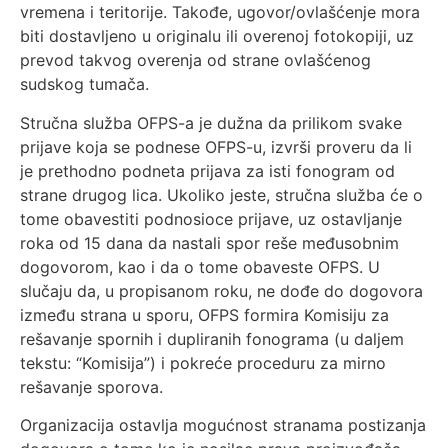
vremena i teritorije. Takođe, ugovor/ovlašćenje mora
biti dostavljeno u originalu ili overenoj fotokopiji, uz
prevod takvog overenja od strane ovlašćenog
sudskog tumača.
Stručna služba OFPS-a je dužna da prilikom svake
prijave koja se podnese OFPS-u, izvrši proveru da li
je prethodno podneta prijava za isti fonogram od
strane drugog lica. Ukoliko jeste, stručna služba će o
tome obavestiti podnosioce prijave, uz ostavljanje
roka od 15 dana da nastali spor reše međusobnim
dogovorom, kao i da o tome obaveste OFPS. U
slučaju da, u propisanom roku, ne dođe do dogovora
između strana u sporu, OFPS formira Komisiju za
rešavanje spornih i dupliranih fonograma (u daljem
tekstu: “Komisija”) i pokreće proceduru za mirno
rešavanje sporova.
Organizacija ostavlja mogućnost stranama postizanja