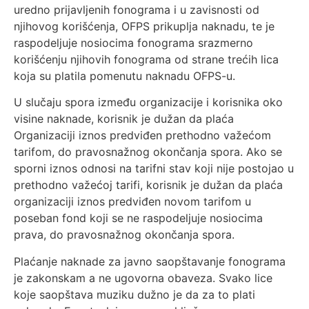
uredno prijavljenih fonograma i u zavisnosti od
njihovog korišćenja, OFPS prikuplja naknadu, te je
raspodeljuje nosiocima fonograma srazmerno
korišćenju njihovih fonograma od strane trećih lica
koja su platila pomenutu naknadu OFPS-u.
U slučaju spora između organizacije i korisnika oko
visine naknade, korisnik je dužan da plaća
Organizaciji iznos predviđen prethodno važećom
tarifom, do pravosnažnog okončanja spora. Ako se
sporni iznos odnosi na tarifni stav koji nije postojao u
prethodno važećoj tarifi, korisnik je dužan da plaća
organizaciji iznos predviđen novom tarifom u
poseban fond koji se ne raspodeljuje nosiocima
prava, do pravosnažnog okončanja spora.
Plaćanje naknade za javno saopštavanje fonograma
je zakonskam a ne ugovorna obaveza. Svako lice
koje saopštava muziku dužno je da za to plati