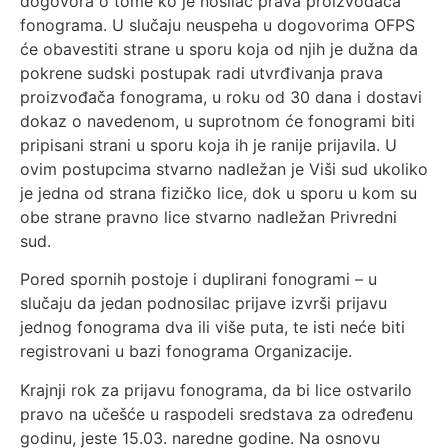
dogovora o tome ko je nosilac prava proizvođača
fonograma. U slučaju neuspeha u dogovorima OFPS
će obavestiti strane u sporu koja od njih je dužna da
pokrene sudski postupak radi utvrđivanja prava
proizvođača fonograma, u roku od 30 dana i dostavi
dokaz o navedenom, u suprotnom će fonogrami biti
pripisani strani u sporu koja ih je ranije prijavila. U
ovim postupcima stvarno nadležan je Viši sud ukoliko
je jedna od strana fizičko lice, dok u sporu u kom su
obe strane pravno lice stvarno nadležan Privredni
sud.
Pored spornih postoje i duplirani fonogrami – u
slučaju da jedan podnosilac prijave izvrši prijavu
jednog fonograma dva ili više puta, te isti neće biti
registrovani u bazi fonograma Organizacije.
Krajnji rok za prijavu fonograma, da bi lice ostvarilo
pravo na učešće u raspodeli sredstava za određenu
godinu, jeste 15.03. naredne godine. Na osnovu