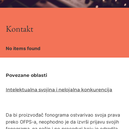
Kontakt
No items found
Povezane oblasti
Intelektualna svojina i nelojalna konkurencija
Da bi proizvođač fonograma ostvarivao svoja prava
preko OFPS-a, neophodno je da izvrši prijavu svojih
fonograma, na način i po proceduri koju je odredila