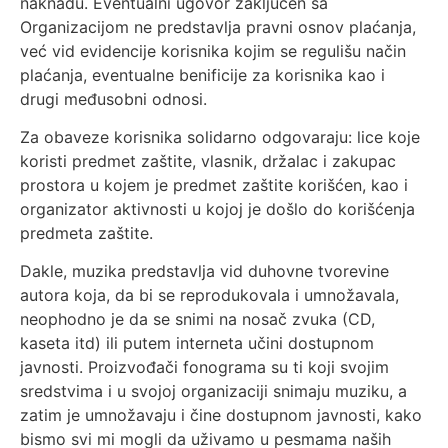
naknadu. Eventualni ugovor zaključen sa
Organizacijom ne predstavlja pravni osnov plaćanja,
već vid evidencije korisnika kojim se regulišu način
plaćanja, eventualne benificije za korisnika kao i
drugi međusobni odnosi.
Za obaveze korisnika solidarno odgovaraju: lice koje
koristi predmet zaštite, vlasnik, držalac i zakupac
prostora u kojem je predmet zaštite korišćen, kao i
organizator aktivnosti u kojoj je došlo do korišćenja
predmeta zaštite.
Dakle, muzika predstavlja vid duhovne tvorevine
autora koja, da bi se reprodukovala i umnožavala,
neophodno je da se snimi na nosač zvuka (CD,
kaseta itd) ili putem interneta učini dostupnom
javnosti. Proizvođači fonograma su ti koji svojim
sredstvima i u svojoj organizaciji snimaju muziku, a
zatim je umnožavaju i čine dostupnom javnosti, kako
bismo svi mi mogli da uživamo u pesmama naših