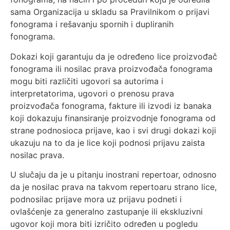
sama Organizacija u skladu sa Pravilnikom o prijavi
fonograma i rešavanju spornih i dupliranih
fonograma.
Dokazi koji garantuju da je određeno lice proizvođač
fonograma ili nosilac prava proizvođača fonograma
mogu biti različiti ugovori sa autorima i
interpretatorima, ugovori o prenosu prava
proizvođača fonograma, fakture ili izvodi iz banaka
koji dokazuju finansiranje proizvodnje fonograma od
strane podnosioca prijave, kao i svi drugi dokazi koji
ukazuju na to da je lice koji podnosi prijavu zaista
nosilac prava.
U slučaju da je u pitanju inostrani repertoar, odnosno
da je nosilac prava na takvom repertoaru strano lice,
podnosilac prijave mora uz prijavu podneti i
ovlašćenje za generalno zastupanje ili ekskluzivni
ugovor koji mora biti izričito određen u pogledu