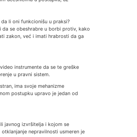
da li oni funkcionišu u praksi?
li da se obeshrabre u borbi protiv, kako
ti zakon, već i imati hrabrosti da ga
dvideo instrumente da se te greške
renje u pravni sistem.
nostran, ima svoje mehanizme
šnom postupku upravo je jedan od
i javnog izvršitelja i kojom se
 otklanjanje nepravilnosti usmeren je