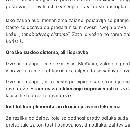
poštovanje pravilnosti izvršenja i pravičnosti postupka.
Iako zakon nudi mehanizme zaštite, postavlja se pitanje: 
Često se dešava da građani nisu ni svesni svojih prava i
kažu,
„nepobedivog sistema“
. Zato je važno ne samo zna
koristiš.
Greške su deo sistema, ali i ispravke
Izvršni postupak nije bezgrešan. Međutim, zakon je pre
isprave i to brzo, efikasno i sa ciljem da se sačuva pove
Izvršni postupak, iako često percipiran kao strog i jed
ravnoteže. A
zahtev za
otklanjanje nepravilnosti
u izvr
ključnih stubova te ravnoteže.
Institut komplementaran drugim pravnim lekovima
Za razliku od žalbe, koja se podnosi protiv odluka suda il
preispituje zakonitost i osnovanost tih odluka, zahtev za