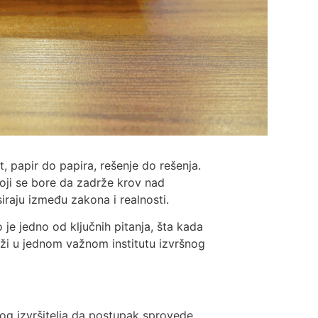
, papir do papira, rešenje do rešenja.
 koji se bore da zadrže krov nad
iraju između zakona i realnosti.
 je jedno od ključnih pitanja, šta kada
ži u jednom važnom institutu izvršnog
og izvršitelja da postupak sprovede