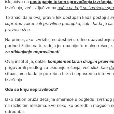
isključivo na
postupanje tokom sprovođenja izvršenja.
izvršenja, već isključivo na
način na koji se izvršenje sp
To znači da je ovaj pravni lek dostupan kada postoji
sum
suprotno zakonu ili pravilima postupka, čak i kada je sa
pravosnažna.
Na primer, ako izvršitelj ne dostavi uredno obaveštenje
podneti žalbu na tu radnju jer ona nije formalno rešenj
za otklanjanje nepravilnosti
.
Ovaj institut je, dakle,
komplementaran drugim pravnim
prigovor ili predlog za ukidanje rešenja, već služi kao
do
situacijama kada je potrebna brza i neposredna interven
izvršenja.
Gde se kriju nepravilnosti?
Iako zakon pruža detaljne smernice u pogledu izvršnog p
na različitim mestima. Evo nekoliko odredbi i mogućih nep
odredaba: