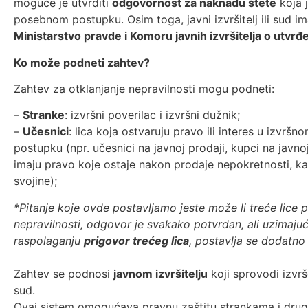
moguće je utvrditi
odgovornost za naknadu štete
koja j
posebnom postupku. Osim toga, javni izvršitelj ili sud 
Ministarstvo pravde i Komoru javnih izvršitelja o utvr
Ko može podneti zahtev?
Zahtev za otklanjanje nepravilnosti mogu podneti:
–
Stranke
: izvršni poverilac i izvršni dužnik;
–
Učesnici
: lica koja ostvaruju pravo ili interes u izvršn
postupku (npr. učesnici na javnoj prodaji, kupci na javnoj
imaju pravo koje ostaje nakon prodaje nepokretnosti, kao
svojine);
*Pitanje koje ovde postavljamo jeste može li treće lice 
nepravilnosti, odgovor je svakako potvrdan, ali uzimajući
raspolaganju
prigovor trećeg lica
, postavlja se dodatno p
Zahtev se podnosi
javnom izvršitelju
koji sprovodi izvrše
sud.
Ovaj sistem omogućava pravnu zaštitu strankama i drug