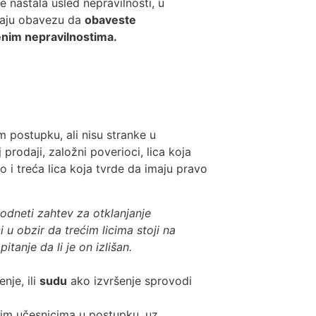
e nastala usled nepravilnosti, u
imaju obavezu da
obaveste
đenim nepravilnostima.
om postupku, ali nisu stranke u
 prodaji, založni poverioci, lica koja
 i treća lica koja tvrde da imaju pravo
podneti zahtev za otklanjanje
 u obzir da trećim licima stoji na
itanje da li je on izlišan.
nje, ili
sudu
ako izvršenje sprovodi
im učesnicima u postupku, uz