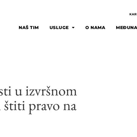
KAR
NAŠ TIM
USLUGE
O NAMA
MEĐUNA
sti u izvršnom
štiti pravo na