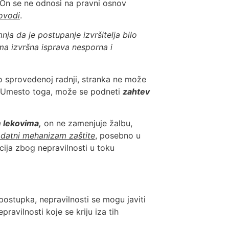
On se ne odnosi na pravni osnov
rovodi
.
nja da je postupanje izvršitelja bilo
ma izvršna isprava nesporna i
 o sprovedenoj radnji, stranka ne može
e. Umesto toga, može se podneti
zahtev
 lekovima,
on ne zamenjuje žalbu,
datni mehanizam zaštite
, posebno u
cija zbog nepravilnosti u toku
ostupka, nepravilnosti se mogu javiti
ravilnosti koje se kriju iza tih