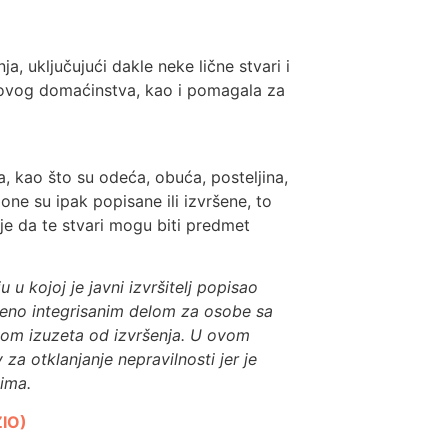
a, uključujući dakle neke lične stvari i
govog domaćinstva, kao i pomagala za
a, kao što su odeća, obuća, posteljina,
 one su ipak popisane ili izvršene, to
je da te stvari mogu biti predmet
 u kojoj je javni izvršitelj popisao
ljeno integrisanim delom za osobe sa
nom izuzeta od izvršenja. U ovom
za otklanjanje nepravilnosti jer je
isima.
ZIO)