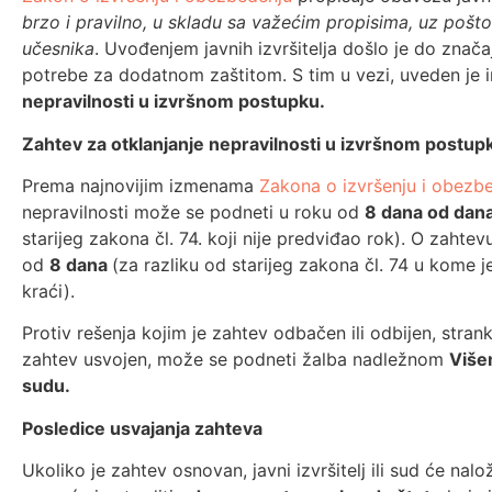
brzo i pravilno, u skladu sa važećim propisima, uz pošt
učesnika
. Uvođenjem javnih izvršitelja došlo je do znača
potrebe za dodatnom zaštitom. S tim u vezi, uveden je i
nepravilnosti u izvršnom postupku.
Zahtev za otklanjanje nepravilnosti u izvršnom postup
Prema najnovijim izmenama
Zakona o izvršenju i obezbe
nepravilnosti može se podneti u roku od
8 dana od dana
starijeg zakona čl. 74. koji nije predviđao rok). O zahte
od
8 dana
(za razliku od starijeg zakona čl. 74 u kome j
kraći).
Protiv rešenja kojim je zahtev odbačen ili odbijen, str
zahtev usvojen, može se podneti žalba nadležnom
Više
sudu.
Posledice usvajanja zahteva
Ukoliko je zahtev osnovan, javni izvršitelj ili sud će nalo