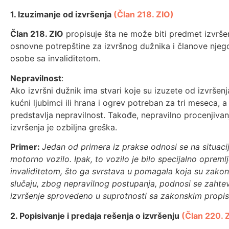
1. Izuzimanje od izvršenja
(Član 218. ZIO)
Član 218. ZIO
propisuje šta ne može biti predmet izvršenj
osnovne potrepštine za izvršnog dužnika i članove nje
osobe sa invaliditetom.
Nepravilnost
:
Ako izvršni dužnik ima stvari koje su izuzete od izvršenj
kućni ljubimci ili hrana i ogrev potreban za tri meseca, a
predstavlja nepravilnost. Takođe, nepravilno procenjivan
izvršenja je ozbiljna greška.
Primer:
Jedan od primera iz prakse odnosi se na situaciju
motorno vozilo. Ipak, to vozilo je bilo specijalno oprem
invaliditetom, što ga svrstava u pomagala koja su zako
slučaju, zbog nepravilnog postupanja, podnosi se zahtev 
izvršenje sprovedeno u suprotnosti sa zakonskim prop
2. Popisivanje i predaja rešenja o izvršenju
(Član 220. 