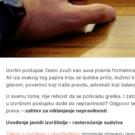
Izvršni postupak često zvuči kao suva pravna formalnost
Ali iza svakog tog papira kriju se ljudske priče, dužnici
glavom, poverioci koji traže pravdu, advokati koji balans
U svemu tome, nije retkost da se potkradu greške. I zato
u izvršnom postupku dođe do nepravilnosti? Odgovor le
prava —
zahtev za otklanjanje nepravilnosti
.
Uvođenje javnih izvršitelja – rasterećenje sudstva
Zakon o izvršenju i obezbeđenju
propisuje obavezu javn