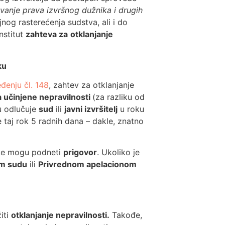
ovanje prava izvršnog dužnika i drugih
jnog rasterećenja sudstva, ali i do
nstitut
zahteva za
otklanjanje
ku
đenju čl. 148
, zahtev za otklanjanje
 učinjene nepravilnosti
(za razliku od
vu odlučuje
sud
ili
javni izvršitelj
u roku
e taj rok 5 radnih dana – dakle, znatno
anke mogu podneti
prigovor
. Ukoliko je
m sudu
ili
Privrednom apelacionom
žiti
otklanjanje nepravilnosti.
Takođe,