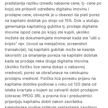
predstavlja razliku između nabavne cene, tj- cene po
kojoj ste pribavili određenu digitalnu imovinu i
prodajne cene, obveznik je u obavezi da plati porez
na kapitalni dobitak po stopi od 15%. Dok u slučaju
generisanja kapitalnog gubitka tj. prodaje digitalne
imovine ispod cene po kojoj ste kupili, ukoliko
možete da dokumentujete momenat kada ste “ušli u
kripto” npr. (izvod sa menjačnice, screenshot
transakcije), taj kapitalni gubitak može se kasnije
iskoristiti za smanjenje poreza na kapitalni dobitak
kada se prodaje neka druga digitalna imovina.
Ukoliko fizičko lice nema dokaz o nabavnoj
vrednosti, porez se obračunava na celokupnu
prodajnu vrednost. Fizička lica poresku prijavu na
kapitalne dobitke podnose u roku od 120 dana od
isteka kvartala u kojem su ostvarili dobit prodajom
(obrazac PPDG 3R), a pravna lica i preduzetnici
prijavljuju kapitalnu dobit nakon završetka
kalendarske godine prilikom sastavljanja završnog