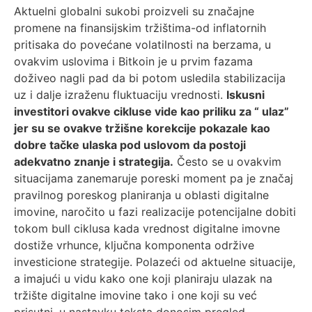
Aktuelni globalni sukobi proizveli su značajne
promene na finansijskim tržištima-od inflatornih
pritisaka do povećane volatilnosti na berzama, u
ovakvim uslovima i Bitkoin je u prvim fazama
doživeo nagli pad da bi potom usledila stabilizacija
uz i dalje izraženu fluktuaciju vrednosti.
Iskusni
investitori ovakve cikluse vide kao priliku za “ ulaz”
jer su se ovakve tržišne korekcije pokazale kao
dobre tačke ulaska pod uslovom da postoji
adekvatno znanje i strategija.
Često se u ovakvim
situacijama zanemaruje poreski moment pa je značaj
pravilnog poreskog planiranja u oblasti digitalne
imovine, naročito u fazi realizacije potencijalne dobiti
tokom bull ciklusa kada vrednost digitalne imovne
dostiže vrhunce, ključna komponenta održive
investicione strategije. Polazeći od aktuelne situacije,
a imajući u vidu kako one koji planiraju ulazak na
tržište digitalne imovine tako i one koji su već