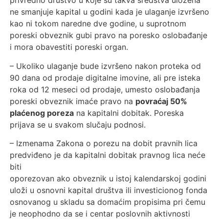
privredno društvo u koje su takva sredstva uložena
ne smanjuje kapital u godini kada je ulaganje izvršeno
kao ni tokom naredne dve godine, u suprotnom
poreski obveznik gubi pravo na poresko oslobađanje
i mora obavestiti poreski organ.
– Ukoliko ulaganje bude izvršeno nakon proteka od
90 dana od prodaje digitalne imovine, ali pre isteka
roka od 12 meseci od prodaje, umesto oslobađanja
poreski obveznik imaće pravo na
povraćaj 50%
plaćenog poreza
na kapitalni dobitak. Poreska
prijava se u svakom slučaju podnosi.
– Izmenama Zakona o porezu na dobit pravnih lica
predviđeno je da kapitalni dobitak pravnog lica neće
biti
oporezovan ako obveznik u istoj kalendarskoj godini
uloži u osnovni kapital društva ili investicionog fonda
osnovanog u skladu sa domaćim propisima pri čemu
je neophodno da se i centar poslovnih aktivnosti