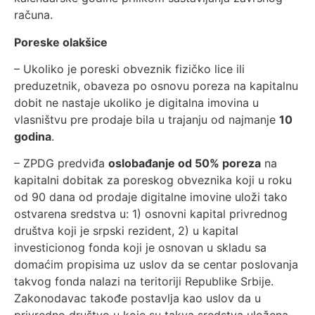
računa.
Poreske olakšice
– Ukoliko je poreski obveznik fizičko lice ili
preduzetnik, obaveza po osnovu poreza na kapitalnu
dobit ne nastaje ukoliko je digitalna imovina u
vlasništvu pre prodaje bila u trajanju od najmanje
10
godina
.
– ZPDG predviđa
oslobađanje od 50% poreza
na
kapitalni dobitak za poreskog obveznika koji u roku
od 90 dana od prodaje digitalne imovine uloži tako
ostvarena sredstva u: 1) osnovni kapital privrednog
društva koji je srpski rezident, 2) u kapital
investicionog fonda koji je osnovan u skladu sa
domaćim propisima uz uslov da se centar poslovanja
takvog fonda nalazi na teritoriji Republike Srbije.
Zakonodavac takođe postavlja kao uslov da u