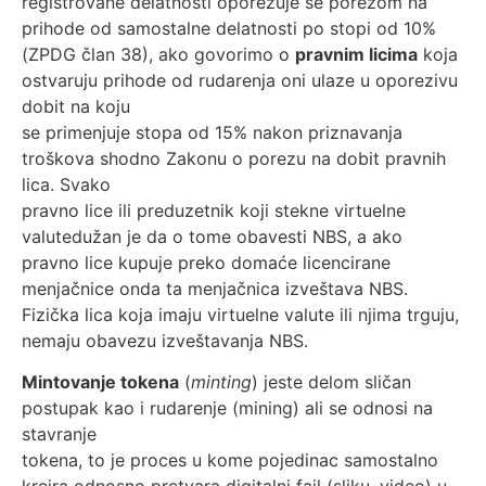
registrovane delatnosti oporezuje se porezom na
prihode od samostalne delatnosti po stopi od 10%
(ZPDG član 38), ako govorimo o
pravnim licima
koja
ostvaruju prihode od rudarenja oni ulaze u oporezivu
dobit na koju
se primenjuje stopa od 15% nakon priznavanja
troškova shodno Zakonu o porezu na dobit pravnih
lica. Svako
pravno lice ili preduzetnik koji stekne virtuelne
valutedužan je da o tome obavesti NBS, a ako
pravno lice kupuje preko domaće licencirane
menjačnice onda ta menjačnica izveštava NBS.
Fizička lica koja imaju virtuelne valute ili njima trguju,
nemaju obavezu izveštavanja NBS.
Mintovanje tokena
(
minting
) jeste delom sličan
postupak kao i rudarenje (mining) ali se odnosi na
stavranje
tokena, to je proces u kome pojedinac samostalno