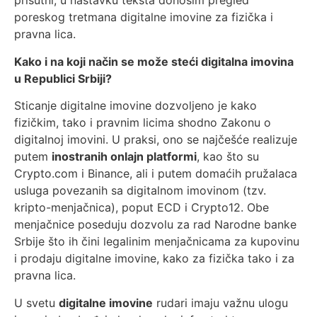
prisutni, u nastavku teksta donosim pregled
poreskog tretmana digitalne imovine za fizička i
pravna lica.
Kako i na koji način se može steći digitalna imovina
u Republici Srbiji?
Sticanje digitalne imovine dozvoljeno je kako
fizičkim, tako i pravnim licima shodno Zakonu o
digitalnoj imovini. U praksi, ono se najčešće realizuje
putem
inostranih onlajn platformi
, kao što su
Crypto.com i Binance, ali i putem domaćih pružalaca
usluga povezanih sa digitalnom imovinom (tzv.
kripto-menjačnica), poput ECD i Crypto12. Obe
menjačnice poseduju dozvolu za rad Narodne banke
Srbije što ih čini legalinim menjačnicama za kupovinu
i prodaju digitalne imovine, kako za fizička tako i za
pravna lica.
U svetu
digitalne imovine
rudari imaju važnu ulogu