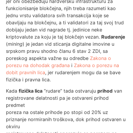
jer oni obezbeđuju hardversku infrastrukturu za
funkcionisanje blokčejna, njih treba razumeti kao
jednu vrstu validatora svih transakcija koje se
obavljaju na blokčejnu, a ti validatori za taj svoj trud
dobijaju jedan vid nagrade tj. jedinice neke
kriptovalute za koju je taj blokčejn vezan.
Rudarenje
(
mining
) je jedan vid sticanja digitalne imovine u
srpskom pravu shodno članu 6 stav 2 ZDI, sa
poreskog aspekta važne su odredbe
Zakona o
porezu na dohodak građana
i
Zakona o porezu na
dobit pravnih lica
, jer rudarenjem mogu da se bave
fizička i pravna lica.
Kada
fizička lica
”rudare” tada ostvaruju
prihod
van
registrovane delatnosti pa je ostvareni prihod
predmet
poreza na ostale prihode po stopi od 20% uz
priznanje normiranih troškova, dok prihod ostvaren u
okviru