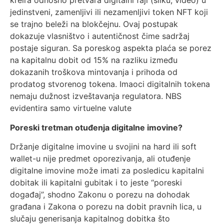
kreira odnosno pretvara digitalni fajl (sliku, video) u
jedinstveni, zamenljivi ili nezamenljivi token NFT koji
se trajno beleži na blokčejnu. Ovaj postupak
dokazuje vlasništvo i autentičnost čime sadržaj
postaje siguran. Sa poreskog aspekta plaća se porez
na kapitalnu dobit od 15% na razliku između
dokazanih troškova mintovanja i prihoda od
prodatog stvorenog tokena. Imaoci digitalnih tokena
nemaju dužnost izveštavanja regulatora. NBS
evidentira samo virtuelne valute
Poreski tretman otuđenja digitalne imovine?
Držanje digitalne imovine u svojini na hard ili soft
wallet-u nije predmet oporezivanja, ali otuđenje
digitalne imovine može imati za posledicu kapitalni
dobitak ili kapitalni gubitak i to jeste “poreski
događaj”, shodno Zakonu o porezu na dohodak
građana i Zakona o porezu na dobit pravnih lica, u
slučaju generisanja kapitalnog dobitka što