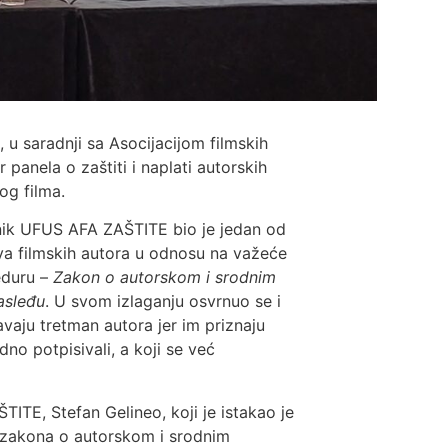
, u saradnji sa Asocijacijom filmskih
r panela o zaštiti i naplati autorskih
og filma.
upnik UFUS AFA ZAŠTITE bio je jedan od
va filmskih autora u odnosu na važeće
eduru –
Zakon o autorskom i srodnim
asleđu
. U svom izlaganju osvrnuo se i
vaju tretman autora jer im priznaju
o potpisivali, a koji se već
ITE, Stefan Gelineo, koji je istakao je
t zakona o autorskom i srodnim