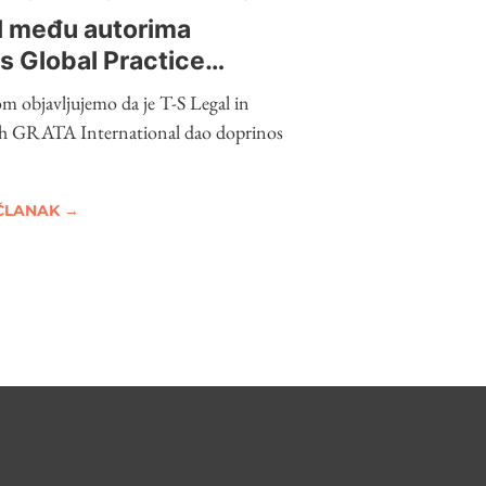
l među autorima
 Global Practice
26 – Intellectual
om objavljujemo da je T-S Legal in
ith GRATA International dao doprinos
ČLANAK →