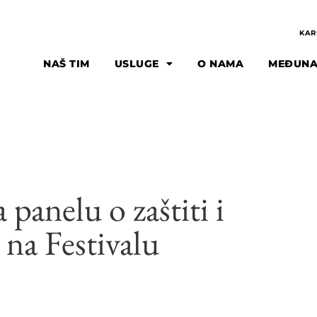
KAR
NAŠ TIM
USLUGE
O NAMA
MEĐUNA
panelu o zaštiti i
 na Festivalu