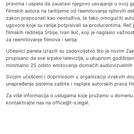
pravima i uspela da zaustavi njegovo usvajanje u ovoj go
filmskih autora na tantijeme od reemitovanja njihovih de
zakon prepoznati kao neotuđiva, te tako omogućiti aut
ugovore koje su ranije potpisivali sa producentima. Reč 
filmskih reditelja Srbije, Ivan Ikić, koji je naglasio važ
za reemitovanje filmova i serija.
Učesnici panela izrazili su zadovoljstvo što je novim 
propisano da sve srpske televizije, u ukupnom godišnj
minimalno 25 odsto emitovanja domaćih audiovizuelnih del
Svojim učešćem i doprinosom u organizaciji ovakvih dog
unapređenje sistema zaštite i naplate autorskih prava fi
Za više informacija o uslugama koje pružamo u domenu p
kontaktirajte nas na office@t-s.legal.