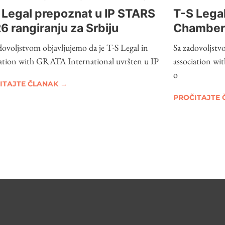
 Legal prepoznat u IP STARS
T-S Lega
6 rangiranju za Srbiju
Chambers
Guides 20
dovoljstvom objavljujemo da je T-S Legal in
Sa zadovoljstv
Property
iation with GRATA International uvršten u IP
association w
o
ITAJTE ČLANAK →
PROČITAJTE 