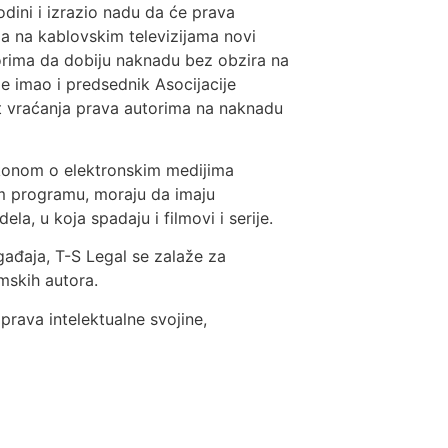
dini i izrazio nadu da će prava
la na kablovskim televizijama novi
orima da dobiju naknadu bez obzira na
je imao i predsednik Asocijacije
nost vraćanja prava autorima na naknadu
Zakonom o elektronskim medijima
em programu, moraju da imaju
a, u koja spadaju i filmovi i serije.
ađaja, T-S Legal se zalaže za
lmskih autora.
rava intelektualne svojine,