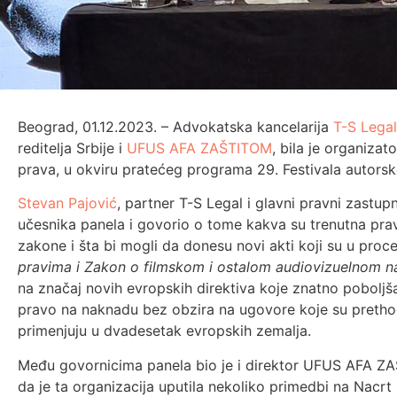
Beograd, 01.12.2023. – Advokatska kancelarija
T-S Legal
reditelja Srbije i
UFUS AFA ZAŠTITOM
, bila je organizato
prava, u okviru pratećeg programa 29. Festivala autorsk
Stevan Pajović
, partner T-S Legal i glavni pravni zast
učesnika panela i govorio o tome kakva su trenutna pra
zakone i šta bi mogli da donesu novi akti koji su u proc
pravima i Zakon o filmskom i ostalom audiovizuelnom n
na značaj novih evropskih direktiva koje znatno poboljša
pravo na naknadu bez obzira na ugovore koje su prethodn
primenjuju u dvadesetak evropskih zemalja.
Među govornicima panela bio je i direktor UFUS AFA ZAŠT
da je ta organizacija uputila nekoliko primedbi na Nacr